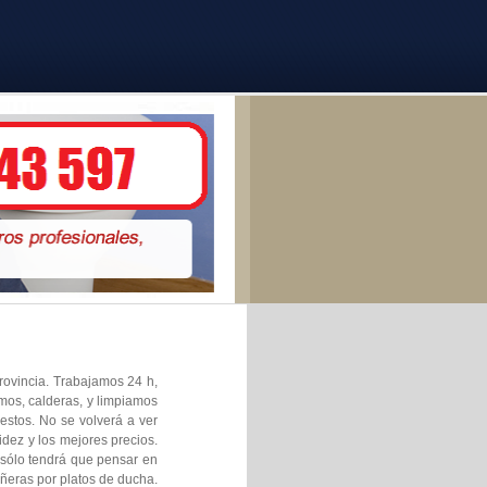
provincia. Trabajamos 24 h,
rmos, calderas, y limpiamos
estos. No se volverá a ver
dez y los mejores precios.
 sólo tendrá que pensar en
ñeras por platos de ducha.