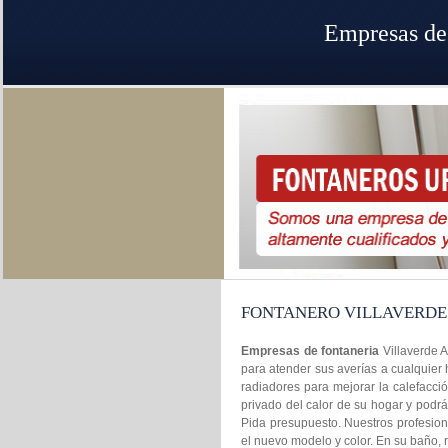
Empresas de 
FONTANERO VILLAVERDE
Empresas de fontaneria
Villaverde 
para atender sus averías a cualquier 
radiadores para mejorar la calefacci
privado del calor de su hogar y podr
Pida presupuesto. Nuestros profesiona
el nuevo modelo y color. En su baño,