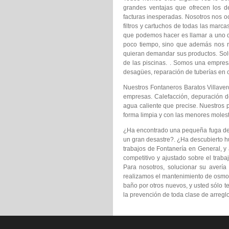
grandes ventajas que ofrecen los 
facturas inesperadas. Nosotros nos o
filtros y cartuchos de todas las marc
que podemos hacer es llamar a uno 
poco tiempo, sino que además nos r
quieran demandar sus productos. Soluc
de las piscinas. . Somos una empresa
desagües, reparación de tuberías en
Nuestros Fontaneros Baratos Villaver
empresas. Calefacción, depuración de
agua caliente que precise. Nuestros 
forma limpia y con las menores molest
¿Ha encontrado una pequeña fuga de ag
un gran desastre?. ¿Ha descubierto h
trabajos de Fontanería en General, y 
competitivo y ajustado sobre el trab
Para nosotros, solucionar su avería
realizamos el mantenimiento de osmosi
baño por otros nuevos, y usted sólo t
la prevención de toda clase de arreglo