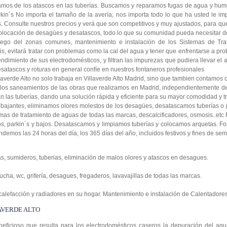
pamos de los atascos en las tuberías. Buscamos y reparamos fugas de agua y h
kin´s No importa el tamaño de la avería, nos importa todo lo que ha usted le imp
Consulte nuestros precios y verá que son competitivos y muy ajustados, para que 
locación de desagües y desatascos, todo lo que su comunidad pueda necesitar de
Riego del zonas comunes, mantenimiento e instalación de los Sistemas de Tr
s, evitará tratar con problemas como la cal del agua y tener que enfrentarse a pr
ndimiento de sus electrodomésticos, y filtran las impurezas que pudiera llevar el
satascos y roturas en general confíe en nuestros fontaneros profesionales
laverde Alto no solo trabaja en Villaverde Alto Madrid, sino que tambien contamo
 los saneamientos de las obras que realizamos en Madrid, independientemente de
an las tuberías, dando una solución rápida y eficiente para su mayor comodidad y tr
bajantes, eliminamos olores molestos de los desagües, desatascamos tuberías 
as de tratamiento de aguas de todas las marcas, descalcificadores, osmosis..et
 parkin´s y bajos. Desatascamos y limpiamos tuberías y colocamos arquetas. Fon
endemos las 24 horas del día, los 365 días del año, incluidos festivos y fines de se
s, sumideros, tuberias, eliminación de malos olores y atascos en desagues.
ucha, wc, grifería, desagues, fregaderos, lavavajillas de todas las marcas.
 calefacción y radiadores en su hogar. Mantenimiento e instalación de Calentadores
AVERDE ALTO
ficioso que resulta para los electrodomésticos caseros la depuración del agua