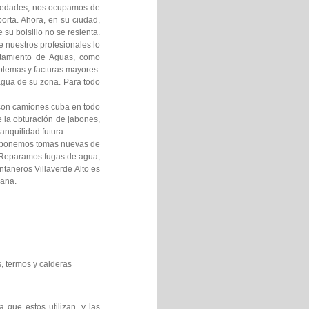
umedades, nos ocupamos de
orta. Ahora, en su ciudad,
su bolsillo no se resienta.
 nuestros profesionales lo
atamiento de Aguas, como
oblemas y facturas mayores.
 agua de su zona. Para todo
s con camiones cuba en todo
 la obturación de jabones,
anquilidad futura.
o ponemos tomas nuevas de
c Reparamos fugas de agua,
taneros Villaverde Alto es
mana.
, termos y calderas
 que estos utilizan, y las