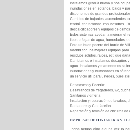
Instalamos grifería nueva y nos ocu
inundaciones en sótanos, bajos y par
disponemos de grandes profesionales. 
Cambios de bajantes, ascendentes, co
tendrá contactando con nosotros. 
descalcificadores y equipos de osmosi
Estos sistemas ayudan a mejorar el re
tipo de fugas de agua, humedades, de
Pero un buen pocero del barrio de Vil
madrid con los mejores equipos para
residuos sólidos, raíces, ect, que dañ
Cambiamos o instalamos desagües y 
agua. Instalamos y mantenemos sistem
inundaciones y humedades en sótanos,
un servicio útil para ustedes, pues at
Desatascos y Pocería:
Desatrancos de fregaderos, wc, ducha
Sanitarios y grifería:
Instalación y reparación de lavabos, d
Radiadores y Calefacción:
Reparación y revisión de circuitos de
EMPRESAS DE FONTANERIA VILL
Todos hemos oído alguna vez lo bene