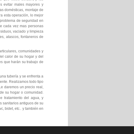
s evitar males mayores y
uas domésticas, montaje de
ra esta operación, lo mejor
l problema de seguridad en
que cada vez mas personas
siduos, vaciado y limpieza
es, atascos, fontaneros de
articulares, comunidades y
el calor de su hogar y del
es que harán su trabajo de
una tubería y se enfrenta a
ente. Realizamos todo tipo
Le daremos un precio real,
s de su hogar o comunidad.
e tratamiento del agua, y
s sanitarios antiguos de su
, bidet, etc.. y también en