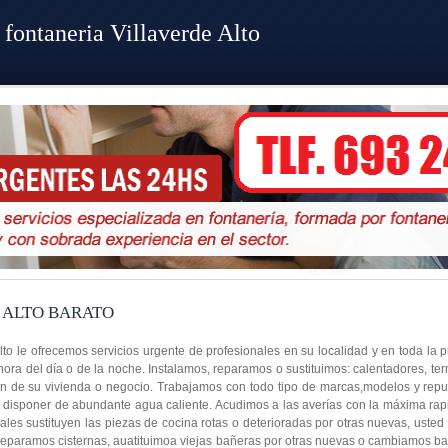
fontaneria Villaverde Alto
 ALTO BARATO
Alto le ofrecemos servicios urgente de profesionales en su localidad y en toda la 
hora del día o de la noche. Instalamos, reparamos o sustituimos: calentadores, te
ón de su vivienda o negocio. Trabajamos con todo tipo de marcas,modelos y repu
á disponer de abundante agua caliente. Acudimos a las averías con la máxima rapi
les sustituyen las piezas de cocina rotas o deterioradas por otras nuevas, usted
 reparamos cisternas, auatituimoa viejas bañeras por otras nuevas o cambiamos ba