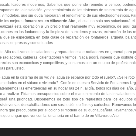
descalcificadores modernos, Sabemos que poniendo remedio a tiempo, podemo
cupamos de la instalación y mantenimiento de los sistemas de tratamiento de ag
as y modelos, que sin duda mejoraran el rendimiento de sus electrodomésticos. Pa
de los mejores
fontaneros en Villaverde Alto
, el cual no solo nos solucionará e
ealizará esta operación a un precio final realmente muy económico, de aquí 
iones en los fontaneros y la limpieza de sumideros y pozos, extracción de los re
 que se especializa en toda clase de reparación de fontaneros, arqueta, bajant
 casas, empresas y comunidades.
de Alto realizamos instalaciones y reparaciones de radiadores en general para p
 radiadores, calderas, calentadores y termos. Nada podrá impedir que disfrute d
precios son económicos y competitivos, y contamos con un equipo de profesional
ias para usted.
ua en la cisterna de su wc y el agua se esparce por todo el suelo?. ¿Se le roto 
umedades en el sótano o vivienda?. Confíe en nuestro Servicio de Fontaneros Urg
atendemos las emergencias en su hogar las 24 h. al día, todos los días del año. 
ajo a realizar. Pidamos presupuestos sobre el mantenimiento de las instalacione
 será una prioridad. Disponemos de todo tipo de repuestos para los equipos d
s inversas, descalcificadores con sustitución de filtros y cartuchos. Renovamos lo
endrá que preocuparse por el color o el modelo de su ducha, bañera, lavamanos, wc
s que tengan que ver con la fontaneria en el barrio de en Villaverde Alto