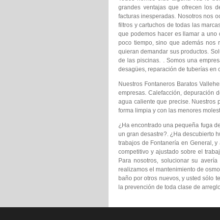
grandes ventajas que ofrecen los 
facturas inesperadas. Nosotros nos o
filtros y cartuchos de todas las marc
que podemos hacer es llamar a uno 
poco tiempo, sino que además nos r
quieran demandar sus productos. Soluc
de las piscinas. . Somos una empresa
desagües, reparación de tuberías en
Nuestros Fontaneros Baratos Vallehe
empresas. Calefacción, depuración de
agua caliente que precise. Nuestros 
forma limpia y con las menores molest
¿Ha encontrado una pequeña fuga de ag
un gran desastre?. ¿Ha descubierto h
trabajos de Fontanería en General, y 
competitivo y ajustado sobre el trab
Para nosotros, solucionar su avería
realizamos el mantenimiento de osmosi
baño por otros nuevos, y usted sólo t
la prevención de toda clase de arregl