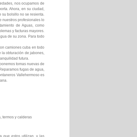
umedades, nos ocupamos de
orta. Ahora, en su ciudad,
su bolsillo no se resienta.
 nuestros profesionales lo
atamiento de Aguas, como
oblemas y facturas mayores.
 agua de su zona. Para todo
 con camiones cuba en todo
 la obturación de jabones,
anquilidad futura.
o ponemos tomas nuevas de
c Reparamos fugas de agua,
ontaneros Vallehermoso es
mana.
, termos y calderas
 que estos utilizan, y las