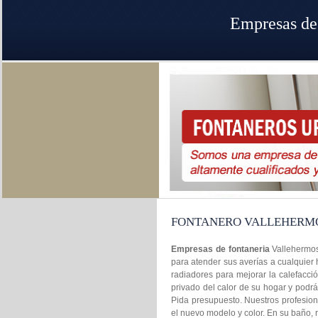
Empresas de
FONTANERO VALLEHERM
Empresas de fontaneria
Vallehermos
para atender sus averías a cualquier 
radiadores para mejorar la calefacci
privado del calor de su hogar y podr
Pida presupuesto. Nuestros profesiona
el nuevo modelo y color. En su baño,