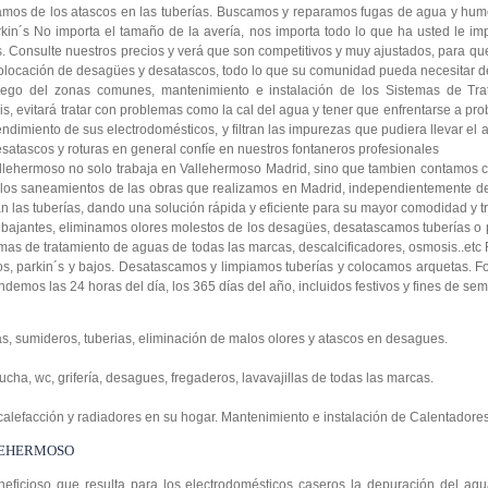
pamos de los atascos en las tuberías. Buscamos y reparamos fugas de agua y h
kin´s No importa el tamaño de la avería, nos importa todo lo que ha usted le imp
Consulte nuestros precios y verá que son competitivos y muy ajustados, para que 
locación de desagües y desatascos, todo lo que su comunidad pueda necesitar de
Riego del zonas comunes, mantenimiento e instalación de los Sistemas de Tr
s, evitará tratar con problemas como la cal del agua y tener que enfrentarse a pr
ndimiento de sus electrodomésticos, y filtran las impurezas que pudiera llevar el
satascos y roturas en general confíe en nuestros fontaneros profesionales
allehermoso no solo trabaja en Vallehermoso Madrid, sino que tambien contamos
 los saneamientos de las obras que realizamos en Madrid, independientemente de
an las tuberías, dando una solución rápida y eficiente para su mayor comodidad y tr
bajantes, eliminamos olores molestos de los desagües, desatascamos tuberías 
as de tratamiento de aguas de todas las marcas, descalcificadores, osmosis..et
, parkin´s y bajos. Desatascamos y limpiamos tuberías y colocamos arquetas. F
endemos las 24 horas del día, los 365 días del año, incluidos festivos y fines de se
s, sumideros, tuberias, eliminación de malos olores y atascos en desagues.
ucha, wc, grifería, desagues, fregaderos, lavavajillas de todas las marcas.
 calefacción y radiadores en su hogar. Mantenimiento e instalación de Calentadores
LEHERMOSO
ficioso que resulta para los electrodomésticos caseros la depuración del agua