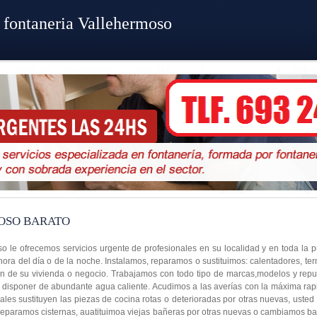
 fontaneria Vallehermoso
OSO BARATO
o le ofrecemos servicios urgente de profesionales en su localidad y en toda la p
hora del día o de la noche. Instalamos, reparamos o sustituimos: calentadores, te
ón de su vivienda o negocio. Trabajamos con todo tipo de marcas,modelos y repu
á disponer de abundante agua caliente. Acudimos a las averías con la máxima rapi
les sustituyen las piezas de cocina rotas o deterioradas por otras nuevas, usted
 reparamos cisternas, auatituimoa viejas bañeras por otras nuevas o cambiamos ba