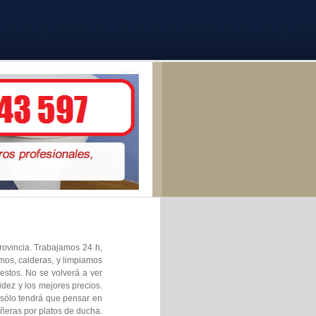
rovincia. Trabajamos 24 h,
rmos, calderas, y limpiamos
estos. No se volverá a ver
dez y los mejores precios.
 sólo tendrá que pensar en
ñeras por platos de ducha.