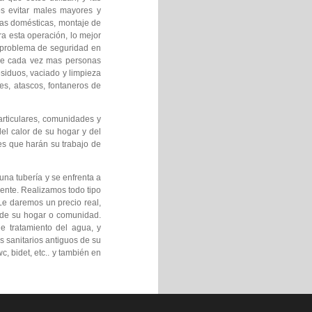
s evitar males mayores y
uas domésticas, montaje de
ra esta operación, lo mejor
l problema de seguridad en
que cada vez mas personas
siduos, vaciado y limpieza
es, atascos, fontaneros de
articulares, comunidades y
el calor de su hogar y del
es que harán su trabajo de
una tubería y se enfrenta a
ente. Realizamos todo tipo
Le daremos un precio real,
s de su hogar o comunidad.
e tratamiento del agua, y
s sanitarios antiguos de su
, bidet, etc.. y también en