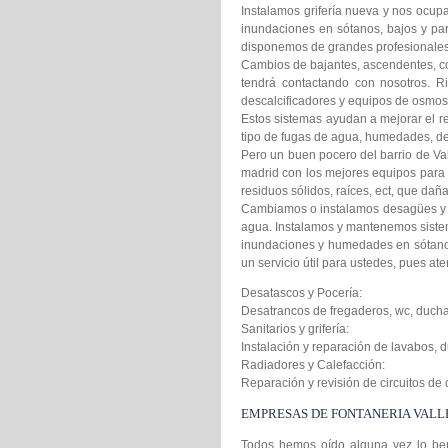
Instalamos grifería nueva y nos ocu
inundaciones en sótanos, bajos y par
disponemos de grandes profesionales. 
Cambios de bajantes, ascendentes, co
tendrá contactando con nosotros. 
descalcificadores y equipos de osmosi
Estos sistemas ayudan a mejorar el re
tipo de fugas de agua, humedades, de
Pero un buen pocero del barrio de V
madrid con los mejores equipos para
residuos sólidos, raíces, ect, que dañ
Cambiamos o instalamos desagües y 
agua. Instalamos y mantenemos sistem
inundaciones y humedades en sótanos
un servicio útil para ustedes, pues at
Desatascos y Pocería:
Desatrancos de fregaderos, wc, ducha
Sanitarios y grifería:
Instalación y reparación de lavabos, d
Radiadores y Calefacción:
Reparación y revisión de circuitos de
EMPRESAS DE FONTANERIA VAL
Todos hemos oído alguna vez lo bene