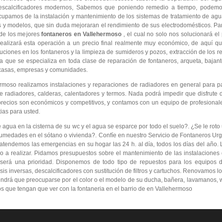
descalcificadores modernos, Sabemos que poniendo remedio a tiempo, podemo
cupamos de la instalación y mantenimiento de los sistemas de tratamiento de ag
as y modelos, que sin duda mejoraran el rendimiento de sus electrodomésticos. Pa
de los mejores
fontaneros en Vallehermoso
, el cual no solo nos solucionará e
ealizará esta operación a un precio final realmente muy económico, de aquí 
iones en los fontaneros y la limpieza de sumideros y pozos, extracción de los re
 que se especializa en toda clase de reparación de fontaneros, arqueta, bajant
 casas, empresas y comunidades.
rmoso realizamos instalaciones y reparaciones de radiadores en general para p
 radiadores, calderas, calentadores y termos. Nada podrá impedir que disfrute d
precios son económicos y competitivos, y contamos con un equipo de profesional
ias para usted.
ua en la cisterna de su wc y el agua se esparce por todo el suelo?. ¿Se le roto 
umedades en el sótano o vivienda?. Confíe en nuestro Servicio de Fontaneros Urg
atendemos las emergencias en su hogar las 24 h. al día, todos los días del año. 
ajo a realizar. Pidamos presupuestos sobre el mantenimiento de las instalacione
 será una prioridad. Disponemos de todo tipo de repuestos para los equipos d
s inversas, descalcificadores con sustitución de filtros y cartuchos. Renovamos lo
endrá que preocuparse por el color o el modelo de su ducha, bañera, lavamanos, wc
os que tengan que ver con la fontaneria en el barrio de en Vallehermoso