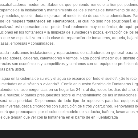
descalcificadores modernos, Sabemos que poniendo remedio a tiempo, podemo
cupamos de la instalación y mantenimiento de los sistemas de tratamiento de ag
as y modelos, que sin duda mejoraran el rendimiento de sus electrodomésticos. Pa
 de los mejores
fontaneros en Fuenlabrada
, el cual no solo nos solucionará e
ealizará esta operación a un precio final realmente muy económico, de aquí 
iones en los fontaneros y la limpieza de sumideros y pozos, extracción de los re
 que se especializa en toda clase de reparación de fontaneros, arqueta, bajant
 casas, empresas y comunidades.
rada realizamos instalaciones y reparaciones de radiadores en general para pa
 radiadores, calderas, calentadores y termos. Nada podrá impedir que disfrute d
precios son económicos y competitivos, y contamos con un equipo de profesional
ias para usted.
ua en la cisterna de su wc y el agua se esparce por todo el suelo?. ¿Se le roto 
umedades en el sótano o vivienda?. Confíe en nuestro Servicio de Fontaneros Urg
atendemos las emergencias en su hogar las 24 h. al día, todos los días del año. 
ajo a realizar. Pidamos presupuestos sobre el mantenimiento de las instalacione
 será una prioridad. Disponemos de todo tipo de repuestos para los equipos d
s inversas, descalcificadores con sustitución de filtros y cartuchos. Renovamos lo
endrá que preocuparse por el color o el modelo de su ducha, bañera, lavamanos, wc
os que tengan que ver con la fontaneria en el barrio de en Fuenlabrada