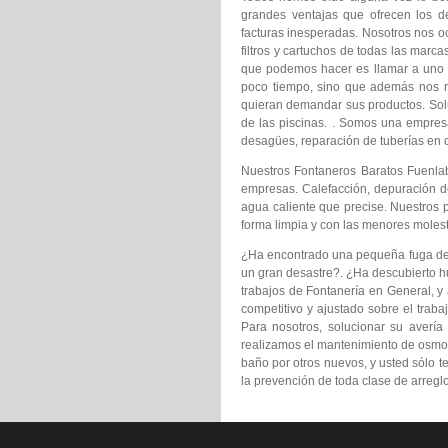
grandes ventajas que ofrecen los 
facturas inesperadas. Nosotros nos o
filtros y cartuchos de todas las marc
que podemos hacer es llamar a uno
poco tiempo, sino que además nos r
quieran demandar sus productos. Soluc
de las piscinas. . Somos una empresa
desagües, reparación de tuberías en
Nuestros Fontaneros Baratos Fuenlab
empresas. Calefacción, depuración de
agua caliente que precise. Nuestros 
forma limpia y con las menores molest
¿Ha encontrado una pequeña fuga de ag
un gran desastre?. ¿Ha descubierto h
trabajos de Fontanería en General, y 
competitivo y ajustado sobre el trab
Para nosotros, solucionar su avería
realizamos el mantenimiento de osmosi
baño por otros nuevos, y usted sólo t
la prevención de toda clase de arregl