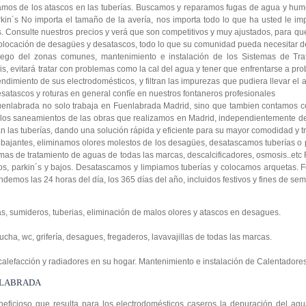
pamos de los atascos en las tuberías. Buscamos y reparamos fugas de agua y h
kin´s No importa el tamaño de la avería, nos importa todo lo que ha usted le imp
Consulte nuestros precios y verá que son competitivos y muy ajustados, para que 
locación de desagües y desatascos, todo lo que su comunidad pueda necesitar de
Riego del zonas comunes, mantenimiento e instalación de los Sistemas de Tr
s, evitará tratar con problemas como la cal del agua y tener que enfrentarse a pr
ndimiento de sus electrodomésticos, y filtran las impurezas que pudiera llevar el
satascos y roturas en general confíe en nuestros fontaneros profesionales
uenlabrada no solo trabaja en Fuenlabrada Madrid, sino que tambien contamos 
 los saneamientos de las obras que realizamos en Madrid, independientemente de
an las tuberías, dando una solución rápida y eficiente para su mayor comodidad y tr
bajantes, eliminamos olores molestos de los desagües, desatascamos tuberías 
as de tratamiento de aguas de todas las marcas, descalcificadores, osmosis..et
, parkin´s y bajos. Desatascamos y limpiamos tuberías y colocamos arquetas. 
endemos las 24 horas del día, los 365 días del año, incluidos festivos y fines de se
s, sumideros, tuberias, eliminación de malos olores y atascos en desagues.
ucha, wc, grifería, desagues, fregaderos, lavavajillas de todas las marcas.
 calefacción y radiadores en su hogar. Mantenimiento e instalación de Calentadores
NLABRADA
ficioso que resulta para los electrodomésticos caseros la depuración del agua