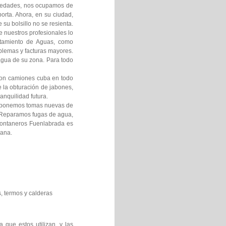
umedades, nos ocupamos de
orta. Ahora, en su ciudad,
su bolsillo no se resienta.
 nuestros profesionales lo
atamiento de Aguas, como
oblemas y facturas mayores.
 agua de su zona. Para todo
con camiones cuba en todo
 la obturación de jabones,
anquilidad futura.
o ponemos tomas nuevas de
c Reparamos fugas de agua,
Fontaneros Fuenlabrada es
mana.
, termos y calderas
 que estos utilizan, y las