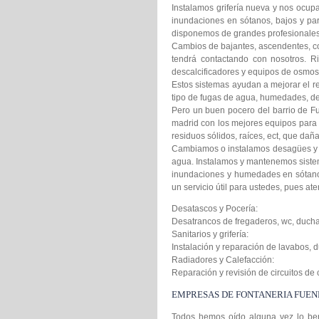
Instalamos grifería nueva y nos ocu
inundaciones en sótanos, bajos y par
disponemos de grandes profesionales. 
Cambios de bajantes, ascendentes, co
tendrá contactando con nosotros. 
descalcificadores y equipos de osmosi
Estos sistemas ayudan a mejorar el re
tipo de fugas de agua, humedades, de
Pero un buen pocero del barrio de F
madrid con los mejores equipos para
residuos sólidos, raíces, ect, que dañ
Cambiamos o instalamos desagües y 
agua. Instalamos y mantenemos sistem
inundaciones y humedades en sótanos
un servicio útil para ustedes, pues at
Desatascos y Pocería:
Desatrancos de fregaderos, wc, ducha
Sanitarios y grifería:
Instalación y reparación de lavabos, d
Radiadores y Calefacción:
Reparación y revisión de circuitos de
EMPRESAS DE FONTANERIA FUE
Todos hemos oído alguna vez lo bene