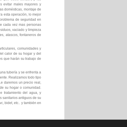
s evitar males mayores y
uas domésticas, montaje de
ra esta operación, lo mejor
l problema de seguridad en
que cada vez mas personas
siduos, vaciado y limpieza
es, atascos, fontaneros de
rticulares, comunidades y
el calor de su hogar y del
es que harán su trabajo de
una tubería y se enfrenta a
ente. Realizamos todo tipo
Le daremos un precio real,
s de su hogar o comunidad.
e tratamiento del agua, y
s sanitarios antiguos de su
, bidet, etc.. y también en