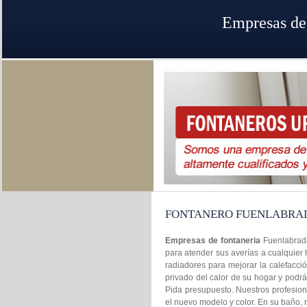
Empresas de
FONTANERO FUENLABRA
Empresas de fontaneria
Fuenlabrada
para atender sus averías a cualquier 
radiadores para mejorar la calefacci
privado del calor de su hogar y podr
Pida presupuesto. Nuestros profesiona
el nuevo modelo y color. En su baño,