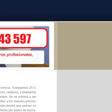
rovincia. Trabajamos 24 h,
rmos, calderas, y limpiamos
estos. No se volverá a ver
dez y los mejores precios.
 sólo tendrá que pensar en
ñeras por platos de ducha.