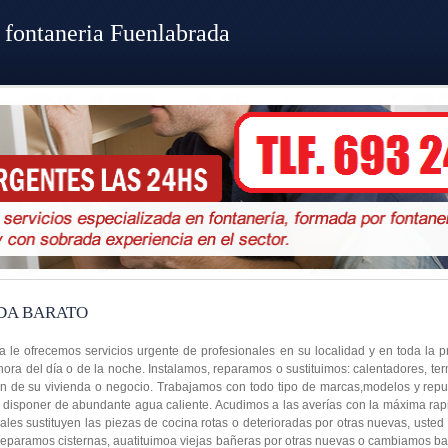
 fontaneria Fuenlabrada
DA BARATO
 le ofrecemos servicios urgente de profesionales en su localidad y en toda la p
hora del día o de la noche. Instalamos, reparamos o sustituimos: calentadores, te
ón de su vivienda o negocio. Trabajamos con todo tipo de marcas,modelos y repu
á disponer de abundante agua caliente. Acudimos a las averías con la máxima rapi
les sustituyen las piezas de cocina rotas o deterioradas por otras nuevas, usted
 reparamos cisternas, auatituimoa viejas bañeras por otras nuevas o cambiamos ba