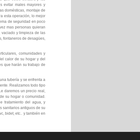
s evitar males mayores y
uas domésticas, montaje de
ra esta operación, lo mejor
blema de seguridad en poco
 vez mas personas quieran
 vaciado y limpieza de las
s, fontaneros de desagües,
rticulares, comunidades y
el calor de su hogar y del
es que harán su trabajo de
una tubería y se enfrenta a
ente. Realizamos todo tipo
Le daremos un precio real,
s de su hogar o comunidad.
e tratamiento del agua, y
s sanitarios antiguos de su
, bidet, etc.. y también en