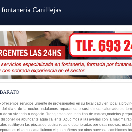
fontaneria Canillejas
 BARATO
le ofrecemos servicios urgente de profesionales en su localidad y en toda la provi
 del día o de la noche. Instalamos, reparamos o sustituimos: calentadores, ter
ón de su vivienda o negocio. Trabajamos con todo tipo de marcas,modelos y repu
á disponer de abundante agua caliente. Acudimos a las averías con la máxima rapi
les sustituyen las piezas de cocina rotas o deterioradas por otras nuevas, usted
 reparamos cisternas, auatituimoa viejas bañeras por otras nuevas o cambiamos ba