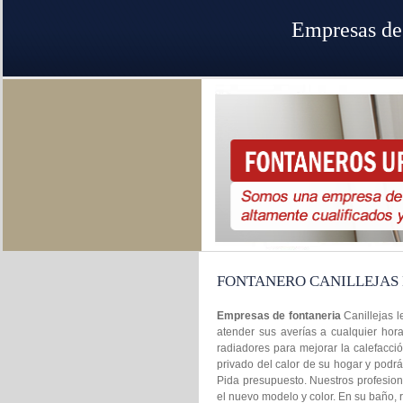
Empresas de 
FONTANERO CANILLEJAS
Empresas de fontaneria
Canillejas 
atender sus averías a cualquier hora
radiadores para mejorar la calefacci
privado del calor de su hogar y podr
Pida presupuesto. Nuestros profesiona
el nuevo modelo y color. En su baño,