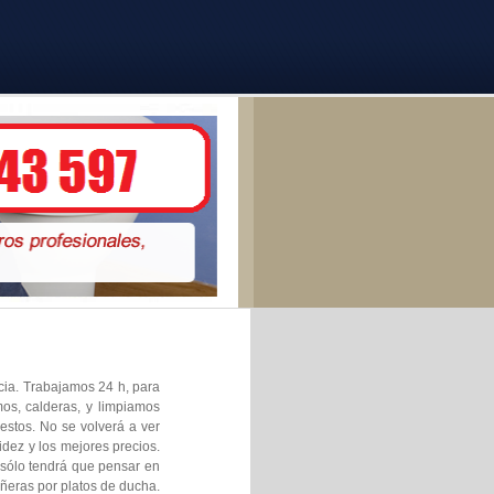
ncia. Trabajamos 24 h, para
mos, calderas, y limpiamos
estos. No se volverá a ver
dez y los mejores precios.
 sólo tendrá que pensar en
ñeras por platos de ducha.