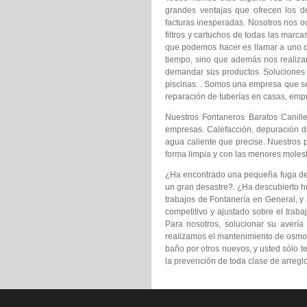
grandes ventajas que ofrecen los 
facturas inesperadas. Nosotros nos o
filtros y cartuchos de todas las marc
que podemos hacer es llamar a uno 
tiempo, sino que además nos realiza
demandar sus productos. Soluciones e
piscinas. . Somos una empresa que se 
reparación de tuberías en casas, em
Nuestros Fontaneros Baratos Canille
empresas. Calefacción, depuración de
agua caliente que precise. Nuestros 
forma limpia y con las menores molest
¿Ha encontrado una pequeña fuga de ag
un gran desastre?. ¿Ha descubierto h
trabajos de Fontanería en General, y 
competitivo y ajustado sobre el trab
Para nosotros, solucionar su avería
realizamos el mantenimiento de osmosi
baño por otros nuevos, y usted sólo t
la prevención de toda clase de arreglo