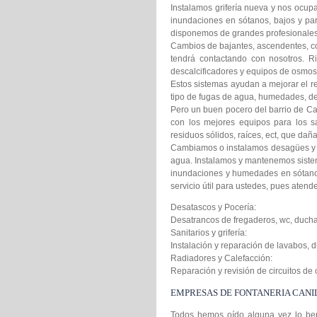
Instalamos grifería nueva y nos ocu
inundaciones en sótanos, bajos y par
disponemos de grandes profesionales. 
Cambios de bajantes, ascendentes, co
tendrá contactando con nosotros. 
descalcificadores y equipos de osmosi
Estos sistemas ayudan a mejorar el re
tipo de fugas de agua, humedades, de
Pero un buen pocero del barrio de Ca
con los mejores equipos para los s
residuos sólidos, raíces, ect, que dañ
Cambiamos o instalamos desagües y 
agua. Instalamos y mantenemos sistem
inundaciones y humedades en sótanos
servicio útil para ustedes, pues atend
Desatascos y Pocería:
Desatrancos de fregaderos, wc, ducha
Sanitarios y grifería:
Instalación y reparación de lavabos, d
Radiadores y Calefacción:
Reparación y revisión de circuitos de
EMPRESAS DE FONTANERIA CANI
Todos hemos oído alguna vez lo bene