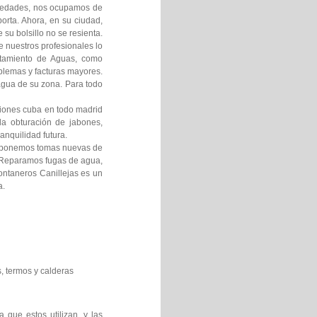
umedades, nos ocupamos de
orta. Ahora, en su ciudad,
su bolsillo no se resienta.
 nuestros profesionales lo
atamiento de Aguas, como
oblemas y facturas mayores.
 agua de su zona. Para todo
miones cuba en todo madrid
a obturación de jabones,
anquilidad futura.
o ponemos tomas nuevas de
c Reparamos fugas de agua,
ontaneros Canillejas es un
a.
, termos y calderas
 que estos utilizan, y las