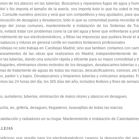
pamos de los atascos en las tuberías. Buscamos y reparamos fugas de agua y h
kin´s No importa el tamaño de la avería, nos importa todo lo que ha usted le imp
Consulte nuestros precios y verá que son competitivos y muy ajustados, para que 
locación de desagües y desatascos, todo lo que su comunidad pueda necesitar de
Riego del zonas comunes, mantenimiento e instalación de los Sistemas de Tr
s, evitará tratar con problemas como la cal del agua y tener que enfrentarse a pr
ndimiento de sus electrodomésticos, y filtran las impurezas que pudiera llevar el
satascos y roturas en general confíe en nuestros fontaneros profesionales
nillejas no solo trabaja en Canillejas Madrid, sino que tambien contamos con ca
aneamientos de las obras que realizamos en Madrid, independientemente de l
an las tuberías, dando una solución rápida y eficiente para su mayor comodidad y tr
bajantes, eliminamos olores molestos de los desagües, desatascamos tuberías 
as de tratamiento de aguas de todas las marcas, descalcificadores, osmosis..et
, parkin´s y bajos. Desatascamos y limpiamos tuberías y colocamos arquetas. F
emos las 24 horas del día, los 365 días del año, incluidos festivos y fines de seman
s, sumideros, tuberias, eliminación de malos olores y atascos en desagues.
ucha, wc, grifería, desagues, fregaderos, lavavajillas de todas las marcas.
 calefacción y radiadores en su hogar. Mantenimiento e instalación de Calentadores
LLEJAS
ficioso que resulta para los electrodomésticos caseros la depuración del agua