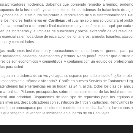
descalcificadores modernos, Sabemos que poniendo remedio a tiempo, podemo
cupamos de la instalación y mantenimiento de los sistemas de tratamiento de ag
as y modelos, que sin duda mejoraran el rendimiento de sus electrodomésticos. Pa
de los mejores
fontaneros en Canillejas
, el cual no solo nos solucionará el pro
rá esta operación a un precio final realmente muy económico, de aquí que cada
n los fontaneros y la limpieza de sumideros y pozos, extracción de los residuos,
especializa en toda clase de reparación de fontaneros, arqueta, bajantes, atasco
presas y comunidades.
jas realizamos instalaciones y reparaciones de radiadores en general para pa
 radiadores, calderas, calentadores y termos. Nada podrá impedir que disfrute d
precios son económicos y competitivos, y contamos con un equipo de profesional
ias para usted.
ua en la cisterna de su wc y el agua se esparce por todo el suelo?. ¿Se le roto 
umedades en el sótano o vivienda?. Confíe en nuestro Servicio de Fontaneros Urg
atendemos las emergencias en su hogar las 24 h. al día, todos los días del año. 
ajo a realizar. Pidamos presupuestos sobre el mantenimiento de las instalacione
 será una prioridad. Disponemos de todo tipo de repuestos para los equipos d
s inversas, descalcificadores con sustitución de filtros y cartuchos. Renovamos lo
endrá que preocuparse por el color o el modelo de su ducha, bañera, lavamanos, wc
s que tengan que ver con la fontaneria en el barrio de en Canillejas